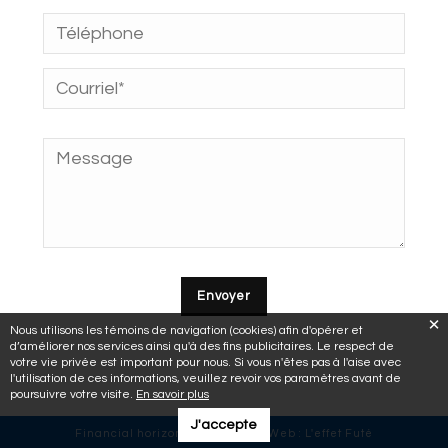
Nous utilisons les témoins de navigation (cookies) afin d'opérer et
d’améliorer nos services ainsi qu'à des fins publicitaires. Le respect de
votre vie privée est important pour nous. Si vous n'êtes pas à l'aise avec
l'utilisation de ces informations, veuillez revoir vos paramètres avant de
poursuivre votre visite.
En savoir plus
J'accepte
Financial horizons © 2018 | Site Web :
L'effet Futé